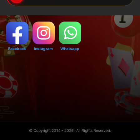
Facebook
Instagram
Whatsapp
© Copyright 2014 - 2026
. All Rights Reserved.